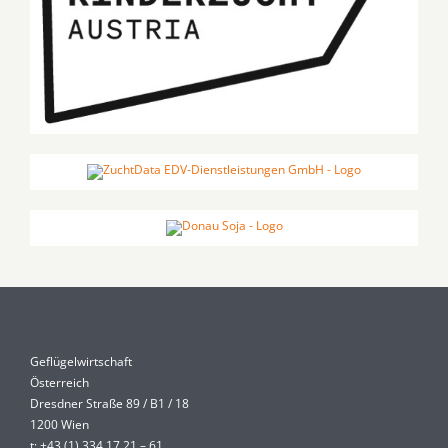
Geflügelwirtschaft
Österreich
Dresdner Straße 89 / B1 / 18
1200 Wien
t: +43 (1) 334 17 21 – 61