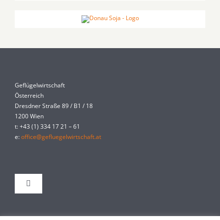
Geflügelwirtschaft
Österreich
Dresdner Straße 89 / B1 / 18
1200 Wien
t: +43 (1) 334 17 21 – 61
e:
office@gefluegelwirtschaft.at
Toggle
Navigation
Kontakt