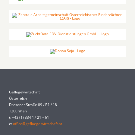
Geflügelwirtschaft
Österreich
Dresdner Straße 89 / B1 / 18
1200 Wien
t: +43 (1) 334 17 21 – 61
e:
office@gefluegelwirtschaft.at